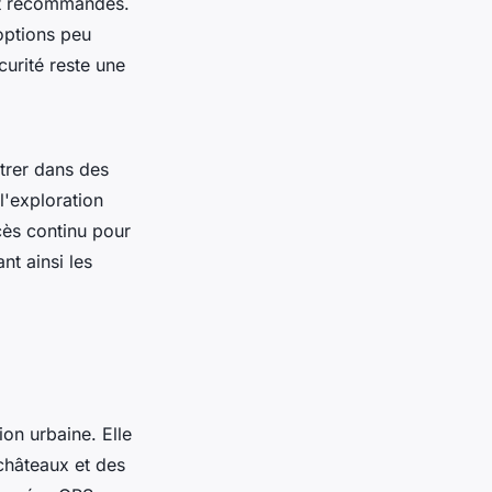
ont recommandés.
options peu
curité reste une
étrer dans des
l'exploration
ccès continu pour
nt ainsi les
ion urbaine. Elle
châteaux et des