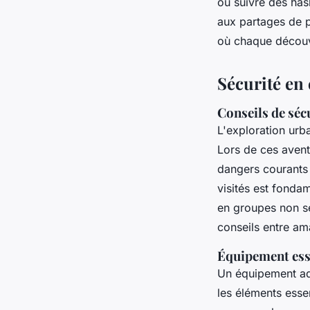
ou suivre des has
aux partages de 
où chaque découv
Sécurité en
Conseils de sécu
L'exploration urb
Lors de ces aventu
dangers courants c
visités est fonda
en groupes non se
conseils entre am
Équipement ess
Un équipement ada
les éléments esse