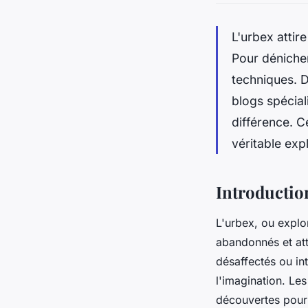
L'urbex attir
Pour dénicher 
techniques. 
blogs spécial
différence. C
véritable expl
Introductio
L'urbex, ou explor
abandonnés et att
désaffectés ou int
l'imagination. Le
découvertes pour