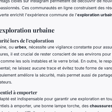
htags ciblés sur Instagram permettent de découvrir de nouv
passionnés. Ces communautés en ligne construisent des rés
erte enrichit l'expérience commune de l'
exploration urbai
 exploration urbaine
rité lors de l'exploration
aine, ou
urbex
, nécessite une vigilance constante pour assur
res, il est crucial de rester conscient de ses environs pour 
omme les sols instables et le verre brisé. En outre, le resp
mental; ne laissez aucune trace et évitez toute forme de va
ulement améliore la sécurité, mais permet aussi de partage
ateurs.
entiel à emporter
pté est indispensable pour garantir une exploration en tou
ntiels à emporter, une bonne lampe torche, des
chaussures