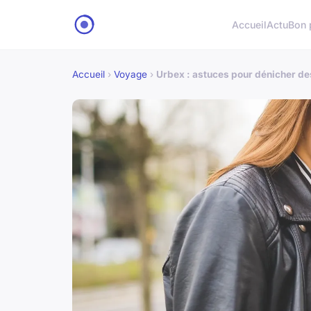
Accueil
Actu
Bon 
Accueil
›
Voyage
›
Urbex : astuces pour dénicher des