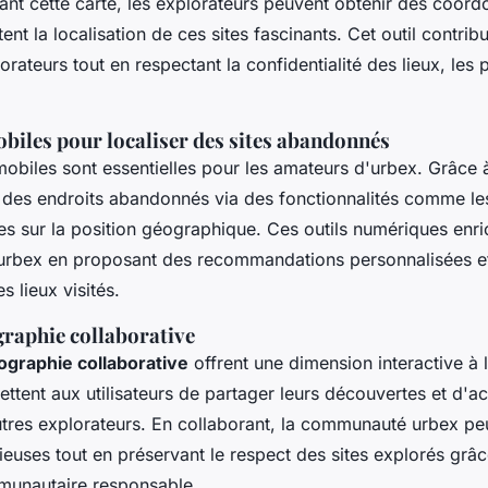
isant cette carte, les explorateurs peuvent obtenir des coo
tent la localisation de ces sites fascinants. Cet outil contribu
rateurs tout en respectant la confidentialité des lieux, les
biles pour localiser des sites abandonnés
obiles sont essentielles pour les amateurs d'urbex. Grâce à 
 des endroits abandonnés via des fonctionnalités comme les 
s sur la position géographique. Ces outils numériques enri
'urbex en proposant des recommandations personnalisées et
s lieux visités.
graphie collaborative
ographie collaborative
offrent une dimension interactive à 
ttent aux utilisateurs de partager leurs découvertes et d'a
utres explorateurs. En collaborant, la communauté urbex p
ieuses tout en préservant le respect des sites explorés grâc
unautaire responsable.