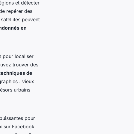
égions et détecter
 de repérer des
satellites peuvent
andonnés en
 pour localiser
ouvez trouver des
techniques de
raphies : vieux
résors urbains
 puissantes pour
ex sur Facebook