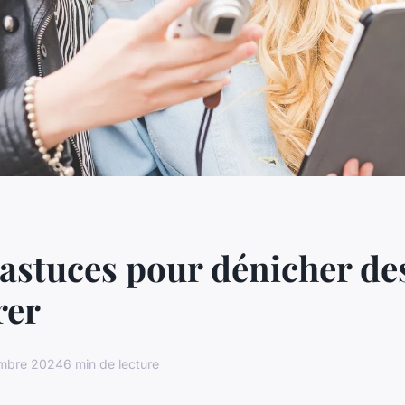
 astuces pour dénicher de
rer
mbre 2024
6 min de lecture