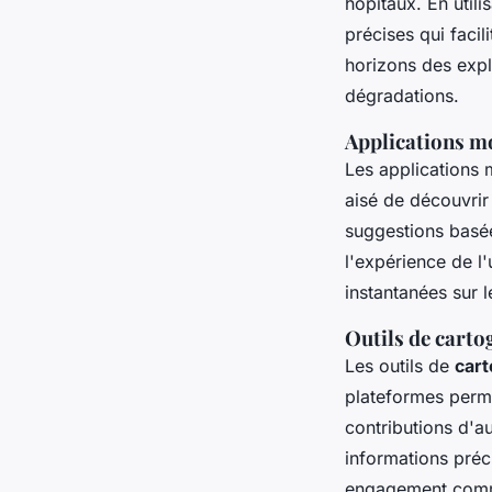
hôpitaux. En util
précises qui facili
horizons des explo
dégradations.
Applications mo
Les applications m
aisé de découvrir
suggestions basée
l'expérience de l
instantanées sur le
Outils de carto
Les outils de
cart
plateformes perme
contributions d'a
informations préc
engagement comm