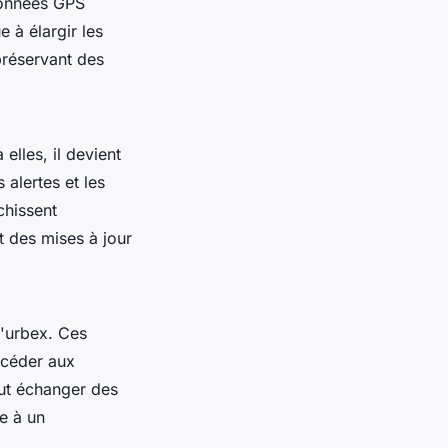
rdonnées GPS
e à élargir les
 préservant des
elles, il devient
alertes et les
chissent
 des mises à jour
l'urbex. Ces
ccéder aux
eut échanger des
e à un