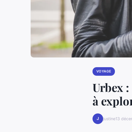
VOYAGE
Urbex :
à explo
J
justine
13 déce