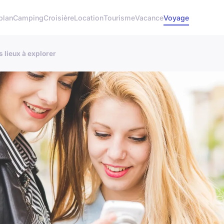
plan
Camping
Croisière
Location
Tourisme
Vacance
Voyage
 lieux à explorer